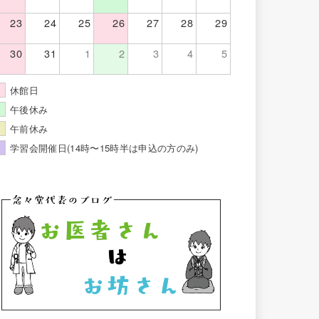
23
24
25
26
27
28
29
30
31
1
2
3
4
5
休館日
午後休み
午前休み
学習会開催日(14時〜15時半は申込の方のみ)