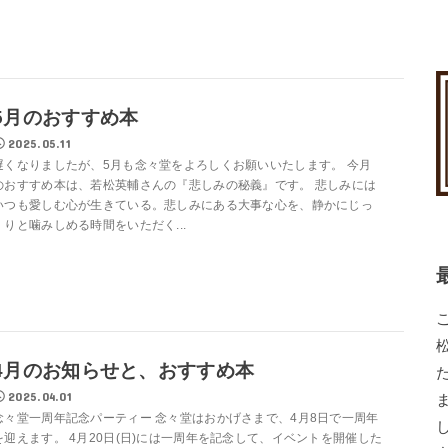
5月のおすすめ本
2025.05.11
遅くなりましたが、5月も念々堂をよろしくお願いいたします。 今月
のおすすめ本は、若松英輔さんの『悲しみの秘義』です。 悲しみには
いつも愛しむ心が生きている。悲しみにある大事な心を、静かにじっ
くりと噛みしめる時間をいただく...
4月のお知らせと、おすすめ本
2025.04.01
念々堂一周年記念パーティー 念々堂はおかげさまで、4月8日で一周年
を迎えます。 4月20日(日)には一周年を記念して、イベントを開催した