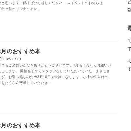
いと思います。皆様ぜひお越しください。 →イベントのお知らせ
『念々堂オリジナルカレ...
3月のおすすめ本
2025.03.01
いつもご来館いただきありがとうございます。3月もよろしくお願いい
たしします。 開館当初からスタッフをしていただいていた まきこさ
んが、お引っ越しのため3月10日で最後になります。小中学生向けの
本をたくさん寄贈していただき...
2月のおすすめ本