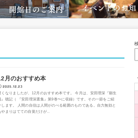
12月のおすすめ本
2025.12.23
遅くなりましたが、12月のおすすめ本です。 今月は、安田理深『願生
偈』聴記（ 『安田理深選集』第9巻〜に収録）です。その一節をご紹
介します。 人間の自信は人間がのべる範囲のものである。自力無効と
あやまりはてての自覚だけが...