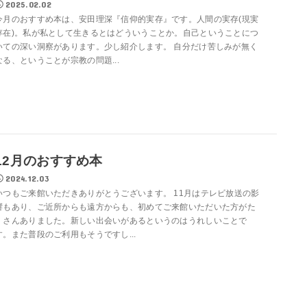
2025.02.02
今月のおすすめ本は、安田理深『信仰的実存』です。人間の実存(現実
存在)。私が私として生きるとはどういうことか。自己ということにつ
いての深い洞察があります。少し紹介します。 自分だけ苦しみが無く
なる、ということが宗教の問題...
12月のおすすめ本
2024.12.03
いつもご来館いただきありがとうございます。 11月はテレビ放送の影
響もあり、ご近所からも遠方からも、初めてご来館いただいた方がた
くさんありました。新しい出会いがあるというのはうれしいことで
す。また普段のご利用もそうですし...