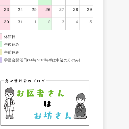
23
24
25
26
27
28
29
30
31
1
2
3
4
5
休館日
午後休み
午前休み
学習会開催日(14時〜15時半は申込の方のみ)