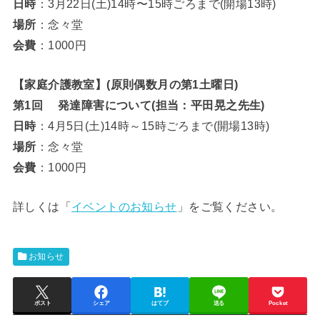
日時
：3月22日(土)14時〜15時ごろまで(開場13時)
場所
：念々堂
会費
：1000円
【家庭介護教室】(原則偶数月の第1土曜日)
第1回 発達障害について(担当：平田晃之先生)
日時
：4月5日(土)14時～15時ごろまで(開場13時)
場所
：念々堂
会費
：1000円
詳しくは「
イベントのお知らせ
」をご覧ください。
お知らせ
ポスト
シェア
はてブ
送る
Pocket