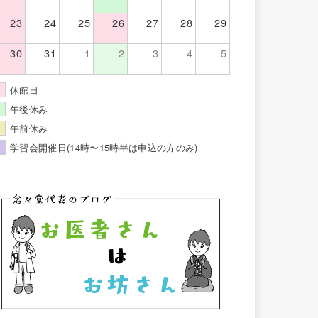
23
24
25
26
27
28
29
30
31
1
2
3
4
5
休館日
午後休み
午前休み
学習会開催日(14時〜15時半は申込の方のみ)