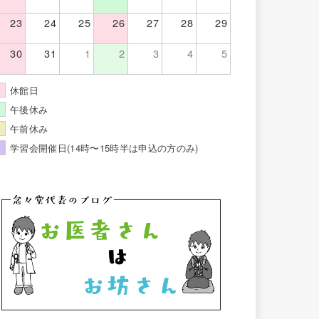
23
24
25
26
27
28
29
30
31
1
2
3
4
5
休館日
午後休み
午前休み
学習会開催日(14時〜15時半は申込の方のみ)